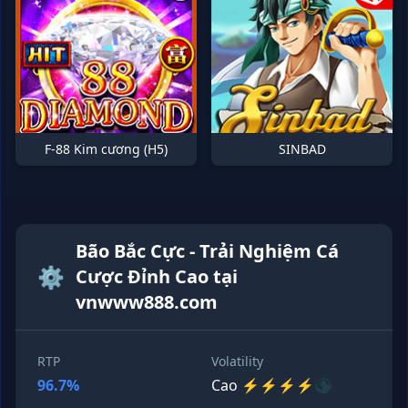
F-88 Kim cương (H5)
SINBAD
Bão Bắc Cực - Trải Nghiệm Cá
⚙️
Cược Đỉnh Cao tại
vnwww888.com
RTP
Volatility
96.7%
Cao ⚡⚡⚡⚡🌑