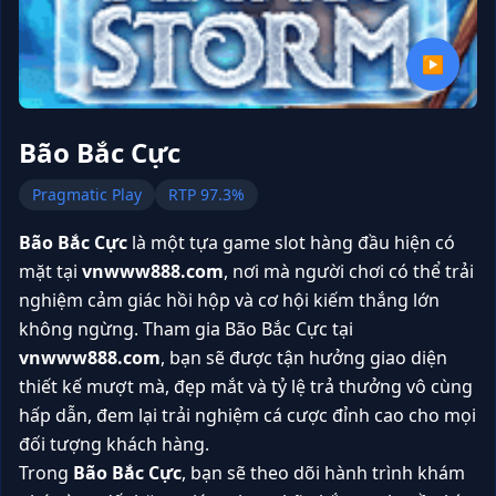
▶
Bão Bắc Cực
Pragmatic Play
RTP 97.3%
Bão Bắc Cực
là một tựa game slot hàng đầu hiện có
mặt tại
vnwww888.com
, nơi mà người chơi có thể trải
nghiệm cảm giác hồi hộp và cơ hội kiếm thắng lớn
không ngừng. Tham gia Bão Bắc Cực tại
vnwww888.com
, bạn sẽ được tận hưởng giao diện
thiết kế mượt mà, đẹp mắt và tỷ lệ trả thưởng vô cùng
hấp dẫn, đem lại trải nghiệm cá cược đỉnh cao cho mọi
đối tượng khách hàng.
Trong
Bão Bắc Cực
, bạn sẽ theo dõi hành trình khám