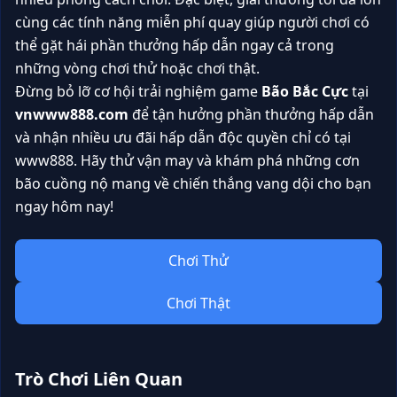
cùng các tính năng miễn phí quay giúp người chơi có
thể gặt hái phần thưởng hấp dẫn ngay cả trong
những vòng chơi thử hoặc chơi thật.
Đừng bỏ lỡ cơ hội trải nghiệm game
Bão Bắc Cực
tại
vnwww888.com
để tận hưởng phần thưởng hấp dẫn
và nhận nhiều ưu đãi hấp dẫn độc quyền chỉ có tại
www888. Hãy thử vận may và khám phá những cơn
bão cuồng nộ mang về chiến thắng vang dội cho bạn
ngay hôm nay!
Chơi Thử
Chơi Thật
Trò Chơi Liên Quan