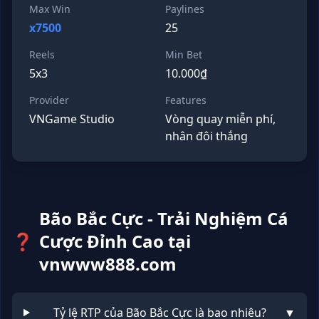
Max Win
Paylines
x7500
25
Reels
Min Bet
5x3
10.000₫
Provider
Features
VNGame Studio
Vòng quay miễn phí,
nhân đôi thắng
Bão Bắc Cực - Trải Nghiệm Cá
❓
Cược Đỉnh Cao tại
vnwww888.com
Tỷ lệ RTP của Bão Bắc Cực là bao nhiêu?
▼