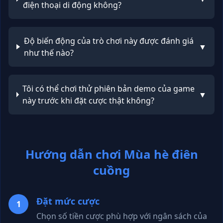
điện thoại di động không?
Độ biến động của trò chơi này được đánh giá
▼
như thế nào?
Tôi có thể chơi thử phiên bản demo của game
▼
này trước khi đặt cược thật không?
Hướng dẫn chơi Mùa hè điên
cuồng
Đặt mức cược
1
Chọn số tiền cược phù hợp với ngân sách của