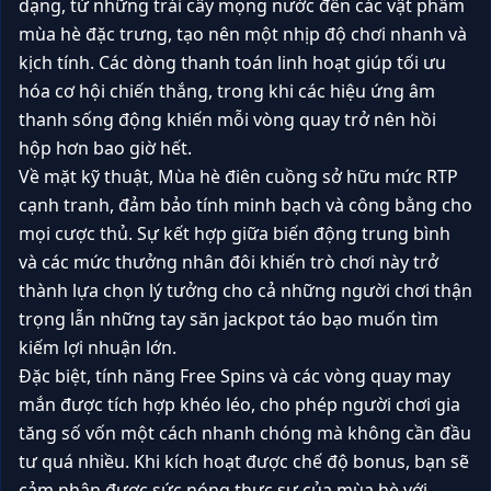
dạng, từ những trái cây mọng nước đến các vật phẩm
mùa hè đặc trưng, tạo nên một nhịp độ chơi nhanh và
kịch tính. Các dòng thanh toán linh hoạt giúp tối ưu
hóa cơ hội chiến thắng, trong khi các hiệu ứng âm
thanh sống động khiến mỗi vòng quay trở nên hồi
hộp hơn bao giờ hết.
Về mặt kỹ thuật, Mùa hè điên cuồng sở hữu mức RTP
cạnh tranh, đảm bảo tính minh bạch và công bằng cho
mọi cược thủ. Sự kết hợp giữa biến động trung bình
và các mức thưởng nhân đôi khiến trò chơi này trở
thành lựa chọn lý tưởng cho cả những người chơi thận
trọng lẫn những tay săn jackpot táo bạo muốn tìm
kiếm lợi nhuận lớn.
Đặc biệt, tính năng Free Spins và các vòng quay may
mắn được tích hợp khéo léo, cho phép người chơi gia
tăng số vốn một cách nhanh chóng mà không cần đầu
tư quá nhiều. Khi kích hoạt được chế độ bonus, bạn sẽ
cảm nhận được sức nóng thực sự của mùa hè với