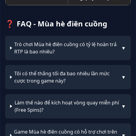
❓
FAQ - Mùa hè điên cuồng
Trò chơi Mùa hè điên cuồng có tỷ lệ hoàn trả
▼
RTP là bao nhiêu?
Tôi có thể thắng tối đa bao nhiêu lần mức
▼
cược trong game này?
Làm thế nào để kích hoạt vòng quay miễn phí
▼
(Free Spins)?
Game Mùa hè điên cuồng có hỗ trợ chơi trên
▼