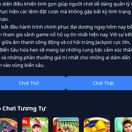
o diện điều khiển tinh gọn giúp người chơi dễ dàng quản lý
thực hiện các lệnh đặt cược mà không gặp bất kỳ tình trạng 
 nào.
 bắt đầu hành trình chinh phục đại dương ngay hôm nay b
h tham gia sảnh game nổ hũ uy tín nhất hiện nay. Với sự kết
 giữa âm thanh sống động và cơ hội trúng Jackpot cực lớn,
 Biển Sâu hứa hẹn sẽ mang lại những cung bậc cảm xúc thă
 và những phần thưởng giá trị nhất cho những ai dám dấn
n vào vùng biển sâu.
Chơi Thử
Chơi Thật
ò Chơi Tương Tự