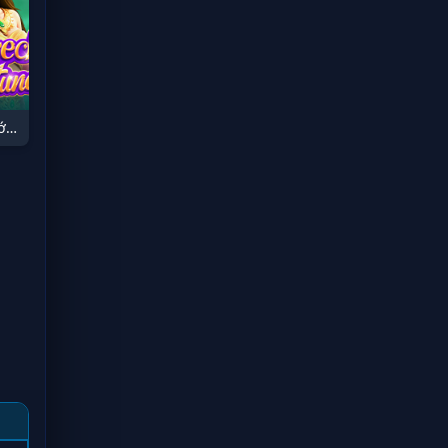
Ân Phước Thiếu Nữ