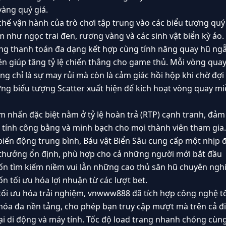
vàng quý giá.
chế vận hành của trò chơi tập trung vào các biểu tượng quý
m như ngọc trai đen, rương vàng và các sinh vật biển kỳ ảo.
ng thanh toán đa dạng kết hợp cùng tính năng quay hũ ng
ên giúp tăng tỷ lệ chiến thắng cho game thủ. Mỗi vòng qua
ng chỉ là sự may rủi mà còn là cảm giác hồi hộp khi chờ đợi
ng biểu tượng Scatter xuất hiện để kích hoạt vòng quay m
m nhấn đặc biệt nằm ở tỷ lệ hoàn trả (RTP) cạnh tranh, đảm
 tính công bằng và minh bạch cho mọi thành viên tham gia.
biến động trung bình, Báu vật Biển Sâu cung cấp một nhịp 
 thưởng ổn định, phù hợp cho cả những người mới bắt đầu
n tìm kiếm niềm vui lẫn những cao thủ săn hũ chuyên ngh
n tối ưu hóa lợi nhuận từ các lượt bet.
tối ưu hóa trải nghiệm, vnwww888 đã tích hợp công nghệ t
hóa đa nền tảng, cho phép bạn truy cập mượt mà trên cả đ
ại di động và máy tính. Tốc độ load trang nhanh chóng cùn