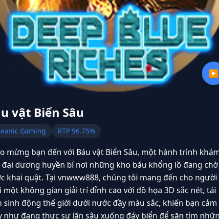
▶
u vật Biển Sâu
eanic Gaming
RTP 96.75%
o mừng bạn đến với Báu vật Biển Sâu, một hành trình khá
 đại dương huyền bí nơi những kho báu khổng lồ đang chờ
c khai quật. Tại vnwww888, chúng tôi mang đến cho người
i một không gian giải trí đỉnh cao với đồ họa 3D sắc nét, tái
n sinh động thế giới dưới nước đầy màu sắc, khiến bạn cảm
y như đang thực sự lặn sâu xuống đáy biển để săn tìm nhữ