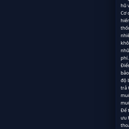
hũ 
Cơ 
hiế
thố
nhi
khô
nhữ
phí.
Điể
bảo
độ 
trả
muố
muố
Để 
ưu 
tho